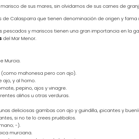
y marisco de sus mares, sin olvidarnos de sus carnes de granj
ces de Calasparra que tienen denominación de origen y fama 
us pescados y mariscos tienen una gran importancia en la g
s
del Mar Menor.
e Murcia.
oli (como mahonesa pero con ajo).
ajo, y al horno.
mate, pepino, ajos y vinagre.
rentes aliños u otras verduras.
unas deliciosas gambas con ajo y guindilla, ¡picantes y buen
antes, si no te lo crees pruébalos.
mano; -).
pica murciana.