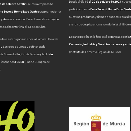
Desde el día
19 al 20 de octubre de 2024
nuestr
15 de octubre de 2023
nuestra empresa ha
participado en la
Feria Second Home Expo Gant
ria Second Home Expo Gante
para promocionar
nuestros productos y darnos a conocer. Para ulti
y darnos a conocer. Para ultimar el montaje del
stand nos desplazamos al recinto ferial el 18 de 
s al recinto ferial el 13 de octubre.
La participación en la feria está organizada por la
la feria está organizada por la Cámara Oficial de
Comercio, Industria y Servicios de Lorca y cof
 y Servicios de Lorca y cofinanciada
(Instituto de Fomento Región de Murcia).
o de Fomento Región de Murcia) y la
Unión
e los fondos
FEDER
(Fondo Europeo de
.