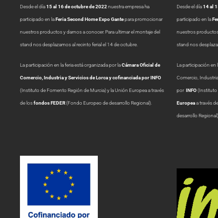
Desde el día
15 al 16 de octubre de 2022
nuestra empresa ha
Desde el día
14 al 
participado en la
Feria Second Home Expo Gante
para promocionar
participado en la
Fe
nuestros productos y darnos a conocer. Para ultimar el montaje del
nuestros productos 
stand nos desplazamos al recinto ferial el 14 de octubre.
stand nos desplazamo
La participación en la feria está organizada por la
Cámara Oficial de
La participación en 
Comercio, Industria y Servicios de Lorca y cofinanciada por INFO
Comercio, Industria
(Instituto de Fomento Región de Murcia) y la Unión Europea a través
por
INFO
(Institut
de los
fondos FEDER
(Fondo Europeo de desarrollo Regional).
Europea
a través d
desarrollo Regional)