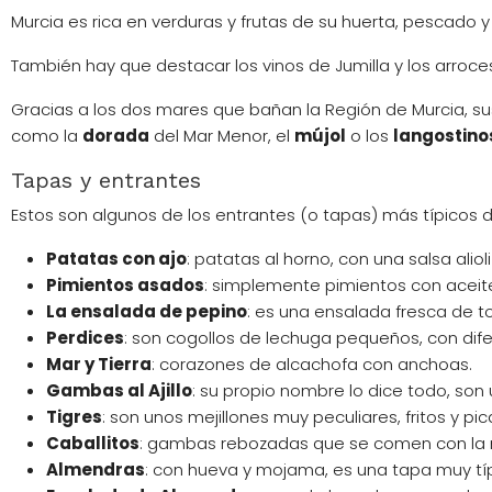
Murcia es rica en verduras y frutas de su huerta, pescado 
También hay que destacar los vinos de Jumilla y los arro
Gracias a los dos mares que bañan la Región de Murcia, s
como la
dorada
del Mar Menor, el
mújol
o los
langostino
Tapas y entrantes
Estos son algunos de los entrantes (o tapas) más típicos d
Patatas con ajo
: patatas al horno, con una salsa ali
Pimientos asados
: simplemente pimientos con aceite 
La ensalada de pepino
: es una ensalada fresca de to
Perdices
: son cogollos de lechuga pequeños, con dife
Mar y Tierra
: corazones de alcachofa con anchoas.
Gambas al Ajillo
: su propio nombre lo dice todo, son 
Tigres
: son unos mejillones muy peculiares, fritos y pic
Caballitos
: gambas rebozadas que se comen con la 
Almendras
: con hueva y mojama, es una tapa muy tí