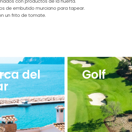
umados con productos de la huerta.
mplos de embutido murciano para tapear.
on un frito de tomate.
rca del
Golf
ar