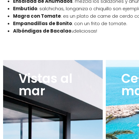
Ensalada de Ahumados
: mezcla los salazones y ah
Embutido
: salchichas, longaniza o chiquillo son eje
Magra con Tomate
: es un plato de carne de cerdo c
Empanadillas de Bonito
: con un frito de tomate.
Albóndigas de Bacalao
:¡deliciosas!
Vistas al
Ce
mar
m