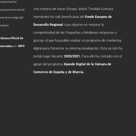
a empresa ha
Una manera de hacer Europa.
María Trinidad Gomariz
e
para promocionar
Hernández ha sido beneficiaria del
Fondo Europeo de
mar el montaje del
Desarrollo
Regional
cuyo objetivo es mejorar la
octubre.
competitividad de las Pequeñas y Medianas empresas y
Cámara Oficial de
gracias al que ha podido realizar un programa de marketing
inanciada
por
INFO
digital para fomentar su internacionalización. Esta acción ha
tenido lugar durante
2020/2021.
Para ello ha contado con el
apoyo del programa
Xpande Digital de la Cámara de
Comercio de España y de Murcia.