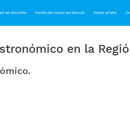
as en Alicante
Venta de casas en Murcia
Vistas al Mar
Ce
astronómico en la Regió
nómico.