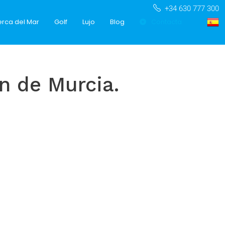
+34 630 777 300
rca del Mar
Golf
Lujo
Blog
Contacta
n de Murcia.