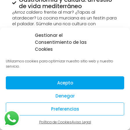
de vida mediterráneo
¿Arroz caldero frente al mar? ¿Tapas al
atardecer? La cocina murciana es un festín para
el paladar. Súmale una rica cultura con
festivales, historia y tradiciones, y tendrás una
experiencia completa.
Gestionar el
Consentimiento de las
Cookies
Utilizamos cookies para optimizar nuestro sitio web y nuestro
servicio.
Acepto
Venta de casas en Murcia:
Denegar
descubre nuestras
propiedades exclusivas
Preferencias
Murcia tiene opciones para todos los gustos, pero
Política de Cookies
Aviso Legal
nuestras propiedades son únicas. No estamos