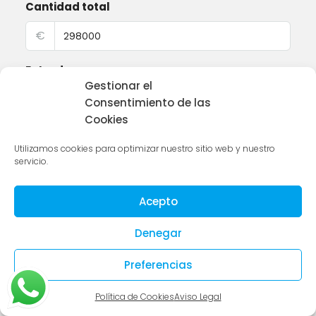
Cantidad total
€
Entrada
Gestionar el
%
Consentimiento de las
Cookies
Tasa de interés
Utilizamos cookies para optimizar nuestro sitio web y nuestro
%
servicio.
Plazo de amortización (años)
Acepto
Denegar
Impuesto
Preferencias
%
Política de Cookies
Aviso Legal