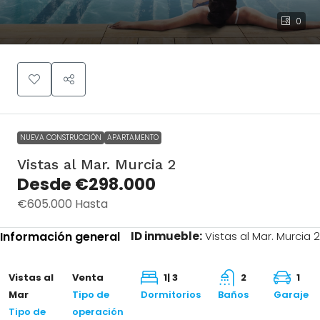
0
Vistas al Mar.
Desde
Murcia 2
€298.000
€605.000
Hasta
NUEVA CONSTRUCCIÓN
APARTAMENTO
Vistas al Mar. Murcia 2
Desde
€298.000
€605.000
Hasta
Información general
ID inmueble:
Vistas al Mar. Murcia 2
Vistas al
Venta
1| 3
2
1
Mar
Tipo de
Dormitorios
Baños
Garaje
Tipo de
operación