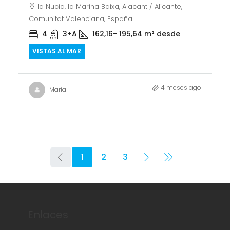
la Nucia, la Marina Baixa, Alacant / Alicante,
Comunitat Valenciana, España
4
3+A
162,16- 195,64
m² desde
VISTAS AL MAR
4 meses ago
María
1
2
3
Enlaces