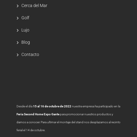
Cerca del Mar
Golf
Lujo
Blog
Contacto
Desde el día
15 al 16 de octubre de 2022
nuestra empresa ha participado en la
Feria Second Home Expo Gante
para promocionar nuestros productos y
darnos a conocer. Para ultimar el montaje del stand nos desplazamos al recinto
ferial el 14 de octubre.