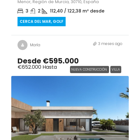
Menor, Región de Murcia, 30710, España
3
2
112,40 / 122,38
m² desde
CERCA DEL MAR, GOLF
3 meses ago
María
Desde
€595.000
€652.000
Hasta
NUEVA CONSTRUCCIÓN
VILLA