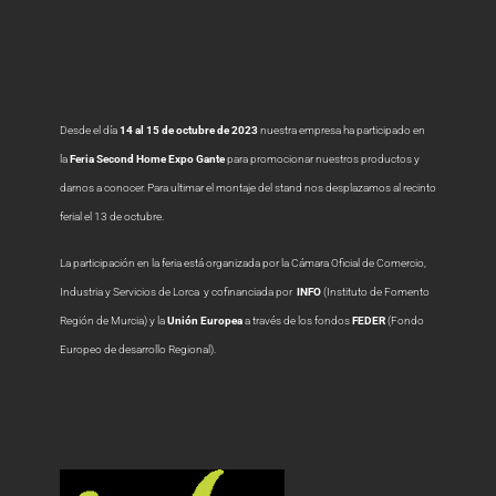
Desde el día
14 al 15 de octubre de 2023
nuestra empresa ha participado en
la
Feria Second Home Expo Gante
para promocionar nuestros productos y
darnos a conocer. Para ultimar el montaje del stand nos desplazamos al recinto
ferial el 13 de octubre.
La participación en la feria está organizada por la Cámara Oficial de Comercio,
Industria y Servicios de Lorca y cofinanciada por
INFO
(Instituto de Fomento
Región de Murcia) y la
Unión Europea
a través de los fondos
FEDER
(Fondo
Europeo de desarrollo Regional).