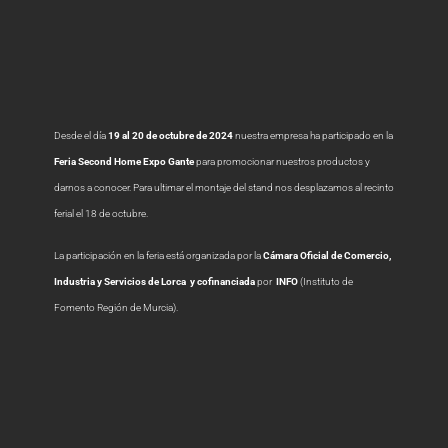
Desde el día
19 al 20 de octubre de 2024
nuestra empresa ha participado en la
Feria Second Home Expo Gante
para promocionar nuestros productos y
darnos a conocer. Para ultimar el montaje del stand nos desplazamos al recinto
ferial el 18 de octubre.
La participación en la feria está organizada por la
Cámara Oficial de Comercio,
Industria y Servicios de Lorca y cofinanciada
por
INFO
(Instituto de
Fomento Región de Murcia).