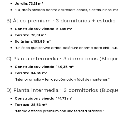
Jardín:
73,31 m²
“Tu jardín privado dentro del resort: cenas, siestas, niños, 
B) Ático premium · 3 dormitorios + estudio
Construidos vivienda:
211,85 m²
Terraza:
76,01 m²
Solárium:
103,95 m²
“Un ático que se vive arriba: solárium enorme para chill-out
C) Planta intermedia · 3 dormitorios (Bloqu
Construidos vivienda:
149,35 m²
Terraza:
34,65 m²
“Interior amplio + terraza cómoda y fácil de mantener.”
D) Planta intermedia · 3 dormitorios (Bloqu
Construidos vivienda:
141,73 m²
Terraza:
28,53 m²
“Misma estética premium con una terraza práctica.”