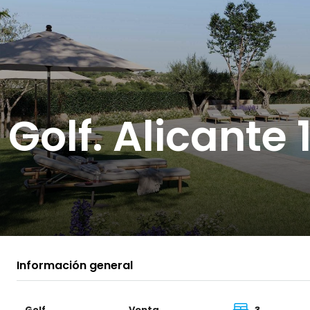
Golf. Alicante 
Información general
Golf
Venta
3