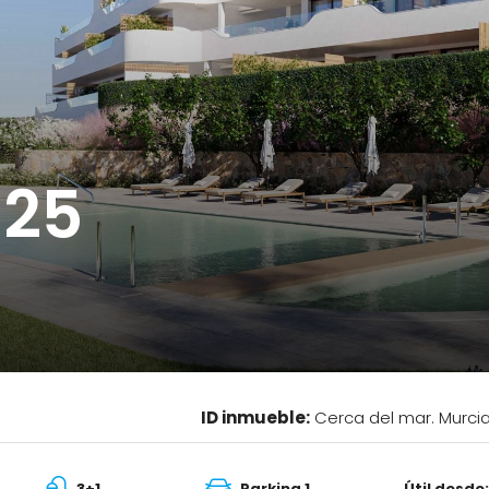
125
ID inmueble:
Cerca del mar. Murcia
3+1
Parking 1
Útil desde: