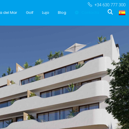
+34 630 777 300
a del Mar
Golf
Lujo
Blog
Contacta