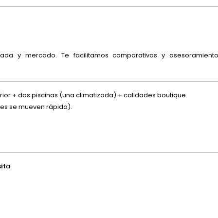
rada y mercado. Te facilitamos comparativas y asesoramient
rior + dos piscinas (una climatizada) + calidades boutique.
es se mueven rápido).
it
a