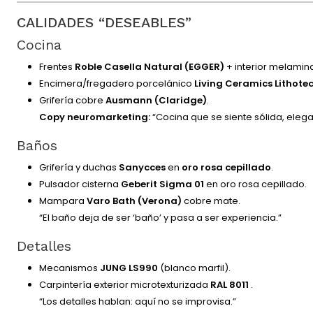
CALIDADES “DESEABLES”
Cocina
Frentes
Roble Casella Natural (EGGER)
+ interior melamina
Encimera/fregadero porcelánico
Living Ceramics Lithote
Grifería cobre
Ausmann (Claridge)
.
Copy neuromarketing:
“Cocina que se siente sólida, elega
Baños
Grifería y duchas
Sanycces
en
oro rosa cepillado
.
Pulsador cisterna
Geberit Sigma 01
en oro rosa cepillado.
Mampara
Varo Bath (Verona)
cobre mate.
“El baño deja de ser ‘baño’ y pasa a ser experiencia.”
Detalles
Mecanismos
JUNG LS990
(blanco marfil).
Carpintería exterior microtexturizada
RAL 8011
.
“Los detalles hablan: aquí no se improvisa.”