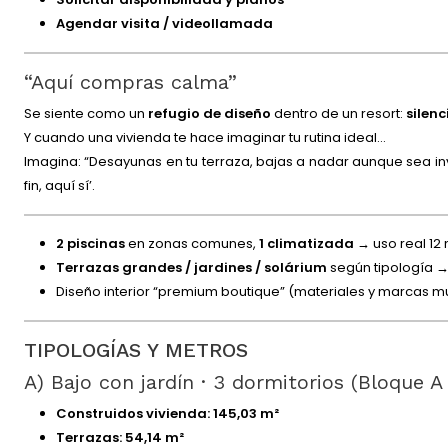
Agendar visita / videollamada
“Aquí compras calma”
Se siente como un
refugio de diseño
dentro de un resort:
silenc
Y cuando una vivienda te hace imaginar tu rutina ideal…
Imagina: “Desayunas en tu terraza, bajas a nadar aunque sea inv
fin, aquí sí’.
2 piscinas
en zonas comunes,
1 climatizada
→ uso real 12 
Terrazas grandes / jardines / solárium
según tipología → 
Diseño interior “premium boutique” (materiales y marcas muy
TIPOLOGÍAS Y METROS
A) Bajo con jardín · 3 dormitorios (Bloque A
Construidos vivienda:
145,03 m²
Terrazas:
54,14 m²