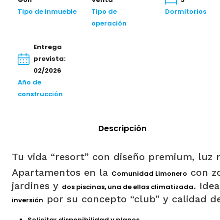
Tipo de inmueble
Tipo de
Dormitorios
operación
Entrega
prevista:
02/2026
Año de
construcción
Descripción
Tu vida “resort” con diseño premium, luz n
Apartamentos en la
con zo
Comunidad Limonero
jardines y
. Ide
dos piscinas, una de ellas climatizada
por su concepto “club” y calidad d
inversión
Solicitar disponibilidad y planos