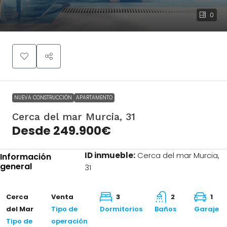
0
Cerca del mar
Desde
Murcia, 31
249.900€
NUEVA CONSTRUCCIÓN
APARTAMENTO
Cerca del mar Murcia, 31
Desde 249.900€
ID inmueble:
Cerca del mar Murcia,
Información
general
31
Cerca
Venta
3
2
1
del Mar
Tipo de
Dormitorios
Baños
Garaje
Tipo de
operación