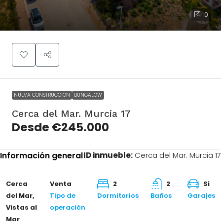
0
Cerca del Mar.
Desde
Murcia 17
€245.000
NUEVA CONSTRUCCIÓN
BUNGALOW
Cerca del Mar. Murcia 17
Desde
€245.000
Información general
ID inmueble:
Cerca del Mar. Murcia 17
Cerca
Venta
2
2
Si
del Mar,
Tipo de
Dormitorios
Baños
Garajes
Vistas al
operación
Mar